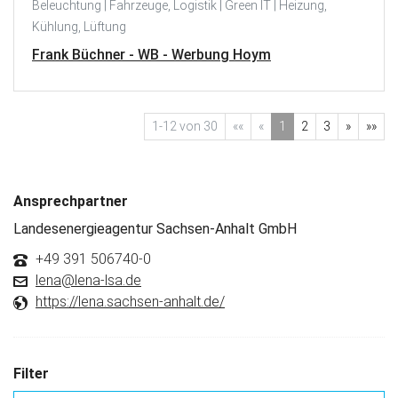
Beleuchtung | Fahrzeuge, Logistik | Green IT | Heizung,
Kühlung, Lüftung
Frank Büchner - WB - Werbung Hoym
1-12 von 30
««
«
1
2
3
»
»»
Ansprechpartner
Landesenergieagentur Sachsen-Anhalt GmbH
+49 391 506740-0
lena@lena-lsa.de
https://lena.sachsen-anhalt.de/
Filter